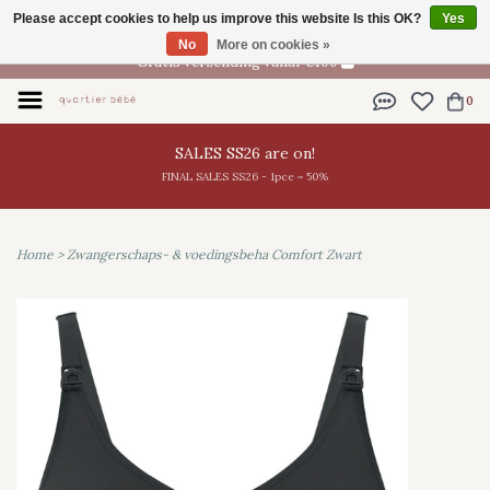
Please accept cookies to help us improve this website Is this OK?
Yes
EN
No
More on cookies »
Gratis verzending vanaf €100
0
SALES SS26 are on!
FINAL SALES SS26 - 1pce = 50%
Home
>
Zwangerschaps- & voedingsbeha Comfort Zwart