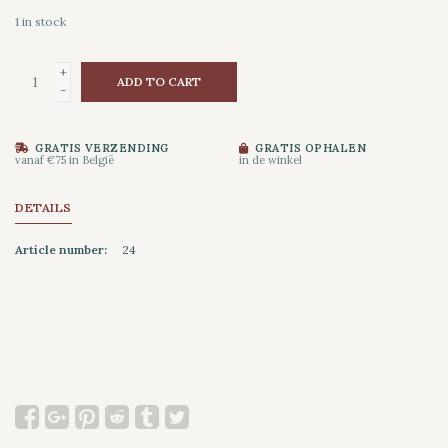
1
in stock
+
ADD TO CART
-
GRATIS VERZENDING
GRATIS OPHALEN
vanaf €75 in België
in de winkel
DETAILS
Article number:
24