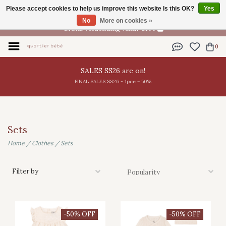
Please accept cookies to help us improve this website Is this OK?
Yes
EN
No
More on cookies »
Gratis verzending vanaf €100
0
SALES SS26 are on!
FINAL SALES SS26 - 1pce = 50%
Sets
Home
/
Clothes
/
Sets
Filter by
-50% OFF
-50% OFF