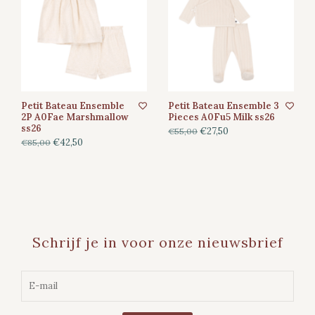
Petit Bateau Ensemble
Petit Bateau Ensemble 3
2P A0Fae Marshmallow
Pieces A0Fu5 Milk ss26
ss26
€27,50
€55,00
€42,50
€85,00
Schrijf je in voor onze nieuwsbrief