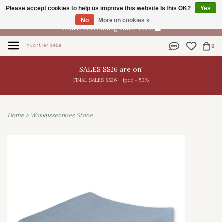
Please accept cookies to help us improve this website Is this OK?
Yes
EN
No
More on cookies »
Gratis verzending vanaf €100
0
SALES SS26 are on!
FINAL SALES SS26 - 1pce = 50%
Home
>
Waskussenhoes Stone