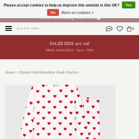
Please accept cookies to help us improve this website Is this OK?
Yes
EN
No
More on cookies »
Gratis verzending vanaf €100
0
SALES SS26 are on!
FINAL SALES SS26 - 1pce = 50%
Home
>
Pyjama Marshmallow Rode Harten