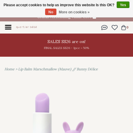
Please accept cookies to help us improve this website Is this OK?
Yes
EN
No
More on cookies »
Gratis verzending vanaf €100
0
SALES SS26 are on!
FINAL SALES SS26 - 1pce = 50%
Home
>
Lip Balm Marschmallow (Mauve) // Bunny Délice