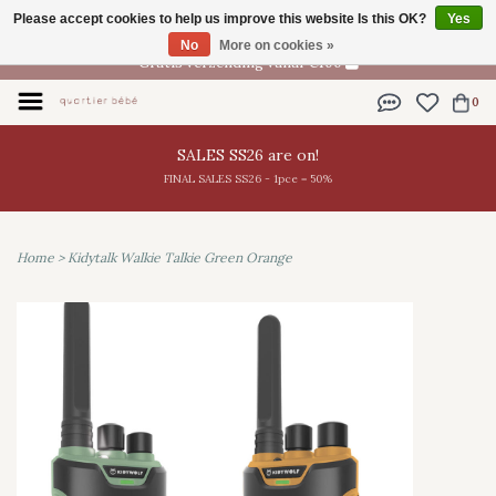
Please accept cookies to help us improve this website Is this OK?
Yes
EN
No
More on cookies »
Gratis verzending vanaf €100
0
SALES SS26 are on!
FINAL SALES SS26 - 1pce = 50%
Home
>
Kidytalk Walkie Talkie Green Orange