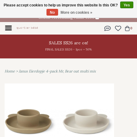
Please accept cookies to help us improve this website Is this OK?
Yes
EN
No
More on cookies »
Gratis verzending vanaf €100
0
SALES SS26 are on!
FINAL SALES SS26 - 1pce = 50%
Home
>
Janus Eierdopje 4-pack Mr, Bear oat multi mix