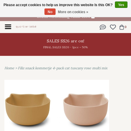
Please accept cookies to help us improve this website Is this OK?
Yes
EN
No
More on cookies »
Gratis verzending vanaf €100
0
SALES SS26 are on!
FINAL SALES SS26 - 1pce = 50%
Home
>
Filiz snack kommetje 4-pack cat tuscany rose multi mix