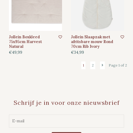
Jollein Boxkleed
Jollein Slaapzak met
75x95cm Harvest
afritsbare mouw Rond
Natural
70cm Rib Ivory
€49,99
€34,99
1
2
Page 1 of 2
Schrijf je in voor onze nieuwsbrief