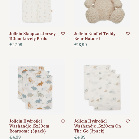
Jollein Slaapzak Jersey
Jollein Knuffel Teddy
110cm Lovely Birds
Bear Naturel
€27,99
€18,99
Jollein Hydrofiel
Jollein Hydrofiel
Washandje 15x20cm
Washandje 15x20cm On
Roarsome (3pack)
The Go (3pack)
€4,99
€4,99