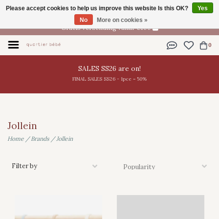
Please accept cookies to help us improve this website Is this OK?
Yes
EN
No
More on cookies »
Gratis verzending vanaf €100
0
SALES SS26 are on!
FINAL SALES SS26 - 1pce = 50%
Jollein
Home
/
Brands
/
Jollein
Filter by