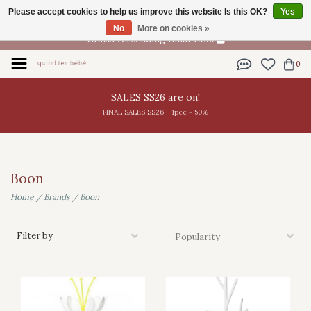
Please accept cookies to help us improve this website Is this OK?
Yes
EN
No
More on cookies »
Gratis verzending vanaf €100
0
SALES SS26 are on!
FINAL SALES SS26 - 1pce = 50%
Boon
Home
/
Brands
/
Boon
Filter by