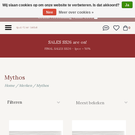
Wij slaan cookies op om onze website te verbeteren. Is dat akkoord?
Ja
NL
Nee
Meer over cookies »
Gratis verzending vanaf €100
0
SALES SS26 are on!
FINAL SALES SS26 - 1pce = 50%
Mythos
Home
/
Merken
/
Mythos
Filteren