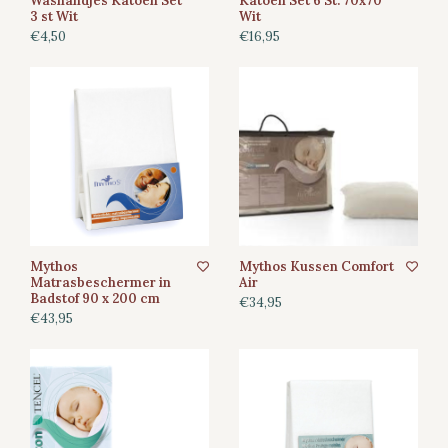
Washandjes Katoen Set
Katoen Set 6 St. 70x70
3 st Wit
Wit
€4,50
€16,95
Mythos
Mythos Kussen Comfort
Matrasbeschermer in
Air
Badstof 90 x 200 cm
€34,95
€43,95