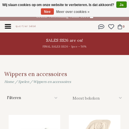
Wij slaan cookies op om onze website te verbeteren. Is dat akkoord?
Ja
NL
Nee
Meer over cookies »
Gratis verzending vanaf €100
0
SALES SS26 are on!
FINAL SALES SS26 - 1pce = 50%
Wippers en accessoires
Home
/
Spelen
/
Wippers en accessoires
Filteren