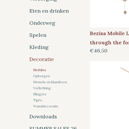
Eten en drinken
Onderweg
Bezisa Mobile 
Spelen
through the fo
Kleding
€46,50
Decoratie
Mobiles
Opbergen
Hemels en klamboes
Verlichting
Slingers
Tipi's
Wanddecoratie
Downloads
SUMMER SALES 26