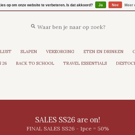
kies op om onze website te verbeteren. Is dat akkoord?
Ja
Nee
Meer 
LIJST
SLAPEN
VERZORGING
ETEN EN DRINKEN
 26
BACK TO SCHOOL
TRAVEL ESSENTIALS
DESTOCK
SALES SS26 are on!
FINAL SALES SS26 - 1pce = 50%