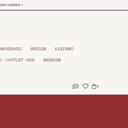
Gratis verzending vanaf €100
over cookies »
ONDERWEG
SPELEN
KLEDING
 - OUTLET -30%
MERKEN
0