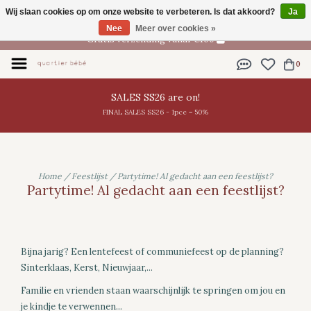
Wij slaan cookies op om onze website te verbeteren. Is dat akkoord?
Ja
NL
Nee
Meer over cookies »
Gratis verzending vanaf €100
0
SALES SS26 are on!
FINAL SALES SS26 - 1pce = 50%
Home
/
Feestlijst
/
Partytime! Al gedacht aan een feestlijst?
Partytime! Al gedacht aan een feestlijst?
Bijna jarig? Een lentefeest of communiefeest op de planning?
Sinterklaas, Kerst, Nieuwjaar,...
Familie en vrienden staan waarschijnlijk te springen om jou en
je kindje te verwennen...