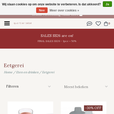
Wij slaan cookies op om onze website te verbeteren. Is dat akkoord?
Ja
NL
Nee
Meer over cookies »
Gratis verzending vanaf €100
0
SALES SS26 are on!
FINAL SALES SS26 - 1pce = 50%
Eetgerei
Home
/
Eten en drinken
/
Eetgerei
Filteren
-30% OFF