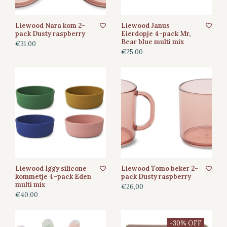
Liewood Nara kom 2-
Liewood Janus
pack Dusty raspberry
Eierdopje 4-pack Mr,
Bear blue multi mix
€31,00
€25,00
Liewood Iggy silicone
Liewood Tomo beker 2-
kommetje 4-pack Eden
pack Dusty raspberry
multi mix
€26,00
€40,00
-30% OFF