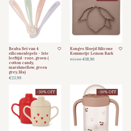
Beaba Set van 4
Konges Sloejd Silicone
siliconenlepels - 1ste
Kommetje Lemon Bark
leeftijd -roze, groen (
€18,90
€27,00
cotton candy,
marshmellow, green
grey, lila)
€23,99
-30% OFF
-30% OFF