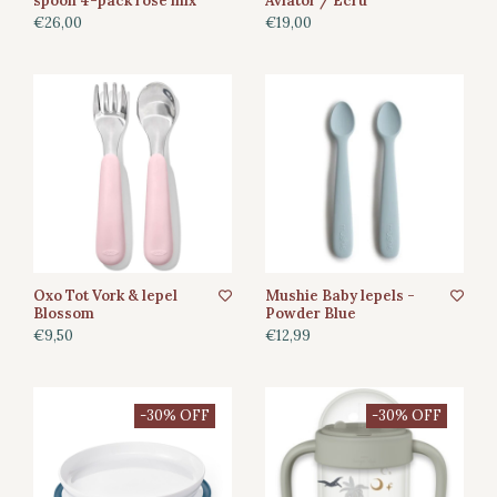
spoon 4-pack rose mix
Aviator / Ecru
€26,00
€19,00
Oxo Tot Vork & lepel
Mushie Baby lepels -
Blossom
Powder Blue
€9,50
€12,99
-30% OFF
-30% OFF