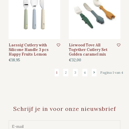
Laessig Cutlery with
Liewood Tove All
Silicone Handle 3 pcs
Together Cutlery Set
Happy Fruits Lemon
Golden caramel mix
€18,95
€32,00
1
2
3
4
Pagina 1 van 4
Schrijf je in voor onze nieuwsbrief