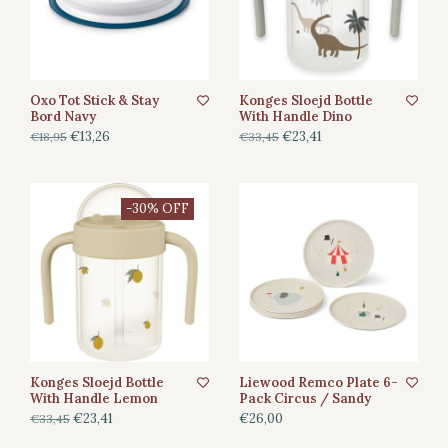
Oxo Tot Stick & Stay
Konges Sloejd Bottle
Bord Navy
With Handle Dino
€13,26
€23,41
€18,95
€33,45
-30% OFF
Konges Sloejd Bottle
Liewood Remco Plate 6-
With Handle Lemon
Pack Circus / Sandy
€23,41
€26,00
€33,45