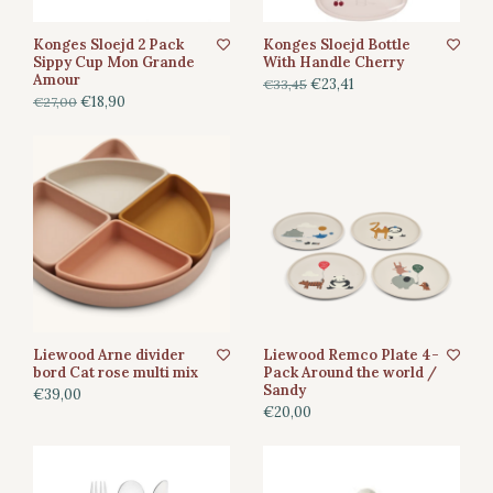
Konges Sloejd 2 Pack
Konges Sloejd Bottle
Sippy Cup Mon Grande
With Handle Cherry
Amour
€23,41
€33,45
€18,90
€27,00
Liewood Arne divider
Liewood Remco Plate 4-
bord Cat rose multi mix
Pack Around the world /
Sandy
€39,00
€20,00