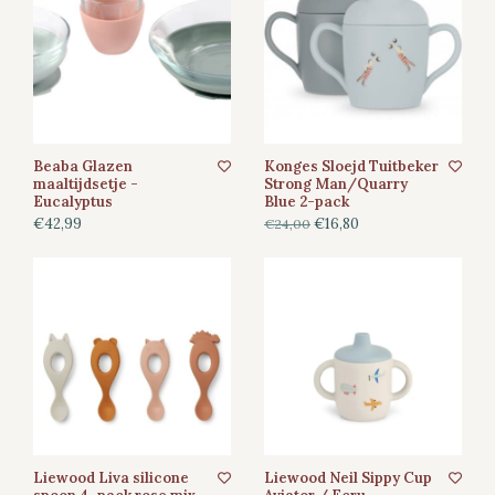
Beaba Glazen
Konges Sloejd Tuitbeker
maaltijdsetje -
Strong Man/Quarry
Eucalyptus
Blue 2-pack
€42,99
€16,80
€24,00
Liewood Liva silicone
Liewood Neil Sippy Cup