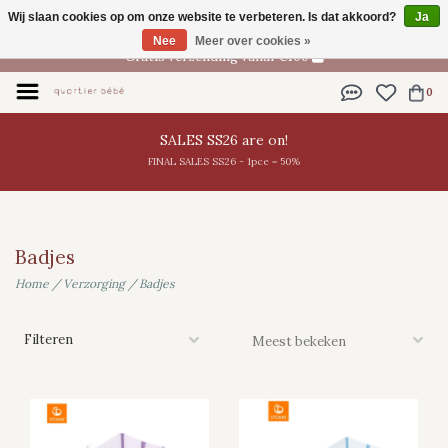
Wij slaan cookies op om onze website te verbeteren. Is dat akkoord?
Ja
NL
Nee
Meer over cookies »
Gratis verzending vanaf €100
0
SALES SS26 are on!
FINAL SALES SS26 - 1pce = 50%
Badjes
Home
/
Verzorging
/
Badjes
Filteren