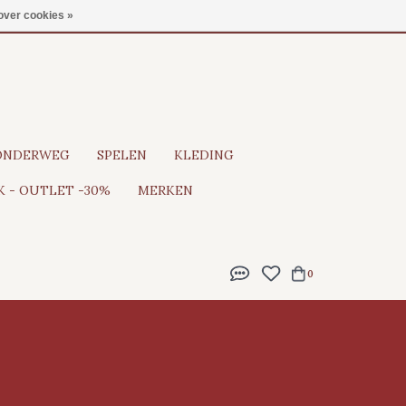
Gratis verzending vanaf €100
over cookies »
ONDERWEG
SPELEN
KLEDING
 - OUTLET -30%
MERKEN
0