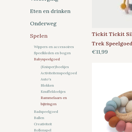
Eten en drinken
Onderweg
Tickit Tickit Si
Spelen
Trek Speelgoe
Wippers en accessoires
€11,99
Speelkleden en bogen
Babyspeelgoed
(Knisper)boekjes
Activiteitenspeelgoed
Auto's
Blokken
Knuffeldoekjes
Rammelaars en
bijtringen
Badspeelgoed
Ballen
Creativiteit
Rollenspel