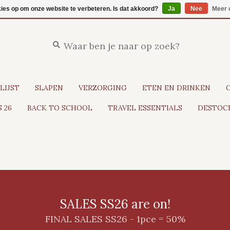
kies op om onze website te verbeteren. Is dat akkoord?
Ja
Nee
Meer 
LIJST
SLAPEN
VERZORGING
ETEN EN DRINKEN
 26
BACK TO SCHOOL
TRAVEL ESSENTIALS
DESTOCK
SALES SS26 are on!
FINAL SALES SS26 - 1pce = 50%