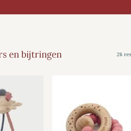
 en bijtringen
28 re