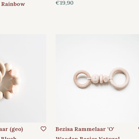
€19,90
r Rainbow
ar (geo)
Bezisa Rammelaar 'O'
 Blush
Wooden Basics Natural