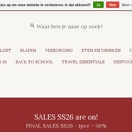
kies op om onze website te verbeteren. Is dat akkoord?
Ja
Nee
Meer 
LIJST
SLAPEN
VERZORGING
ETEN EN DRINKEN
 26
BACK TO SCHOOL
TRAVEL ESSENTIALS
DESTOCK
SALES SS26 are on!
FINAL SALES SS26 - 1pce = 50%