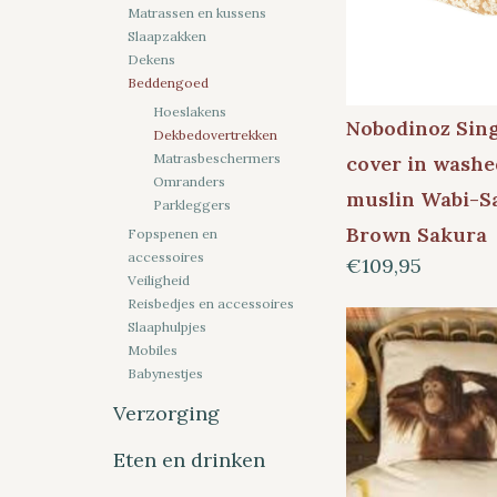
Matrassen en kussens
Slaapzakken
Dekens
Beddengoed
Hoeslakens
Nobodinoz Sing
Dekbedovertrekken
Matrasbeschermers
cover in washe
Omranders
muslin Wabi-S
Parkleggers
Brown Sakura
Fopspenen en
accessoires
€109,95
Veiligheid
Reisbedjes en accessoires
Slaaphulpjes
Mobiles
Babynestjes
Verzorging
Eten en drinken