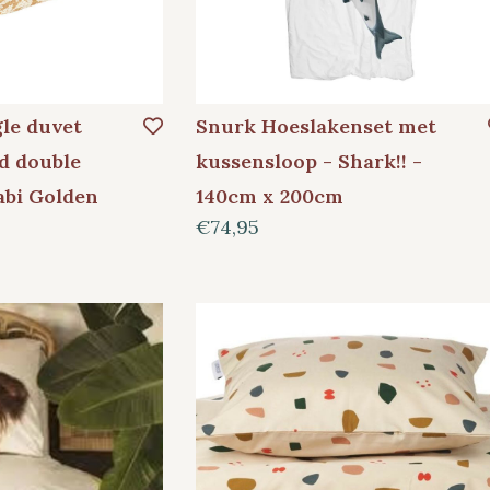
le duvet
Snurk Hoeslakenset met
d double
kussensloop - Shark!! -
abi Golden
140cm x 200cm
€74,95