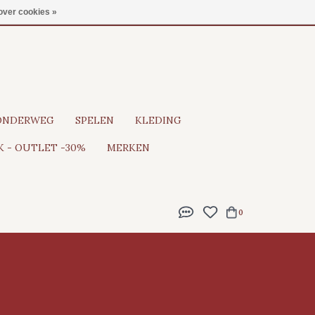
Gratis verzending vanaf €100
over cookies »
ONDERWEG
SPELEN
KLEDING
 - OUTLET -30%
MERKEN
0