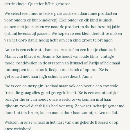
derde kindje, Quartier Bébé, geboren.
We selecteren mooie, leuke, praktische en duurzame producten
voor ouders en hun kind(eren). Elke ouder en elk kind is uniek,
samen met jou zoeken we naar de producten die het best bij jullie
(urban) levensstijl passen. We hopen zo een klein deel uit te maken
van het dorp dat je nodig hebt om een kind groot te brengen!
Lotte is een echte stadsmens, creatief en een beetje chaotisch.
Mama van Marcel en Jeanne. Ze houdt van oude films, vintage
mode, ronddwalen in de straten van Brussel of Parijs of helemaal
ontsnappen in een boek, liedje, toneelstuk of opera… Ze is
getrouwd met haar high school sweetheart, Amin.
Ibe is een country girl, sociaal maar ook een beetje een controle
freak die graag alles goed geregeld heeft. Ze is een avontuurlijke
reiziger die er van houdt onze wereld te verkennen in al haar
rijkdom, zowel dichtbij als heel ver weg. Ze wordt ‘schatje’ genoemd
door Lotte’s broer, Jan en mama door haar zoontjes Leo en Raf.
Welkom in onze winkel in het hart van ons geliefde Brussel of op
onze webshop!