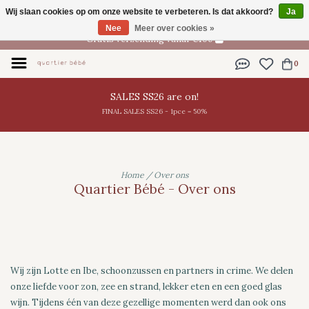
Wij slaan cookies op om onze website te verbeteren. Is dat akkoord?
Ja
NL
Nee
Meer over cookies »
Gratis verzending vanaf €100
0
SALES SS26 are on!
FINAL SALES SS26 - 1pce = 50%
Home
/
Over ons
Quartier Bébé - Over ons
Wij zijn Lotte en Ibe, schoonzussen en partners in crime. We delen
onze liefde voor zon, zee en strand, lekker eten en een goed glas
wijn. Tijdens één van deze gezellige momenten werd dan ook ons