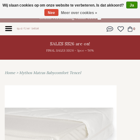
Wij slaan cookies op om onze website te verbeteren. Is dat akkoord?
Ja
NL
Nee
Meer over cookies »
Gratis verzending vanaf €100
0
SALES SS26 are on!
FINAL SALES SS26 - 1pce = 50%
Home
>
Mythos Matras Babycomfort Tencel