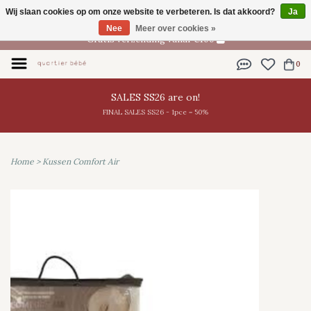
Wij slaan cookies op om onze website te verbeteren. Is dat akkoord?
Ja
NL
Nee
Meer over cookies »
Gratis verzending vanaf €100
0
SALES SS26 are on!
FINAL SALES SS26 - 1pce = 50%
Home
>
Kussen Comfort Air