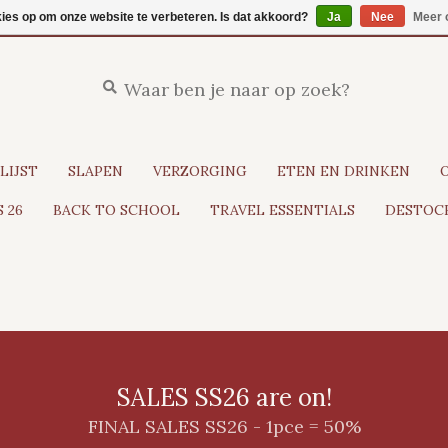
kies op om onze website te verbeteren. Is dat akkoord?
Ja
Nee
Meer 
LIJST
SLAPEN
VERZORGING
ETEN EN DRINKEN
 26
BACK TO SCHOOL
TRAVEL ESSENTIALS
DESTOCK
SALES SS26 are on!
FINAL SALES SS26 - 1pce = 50%