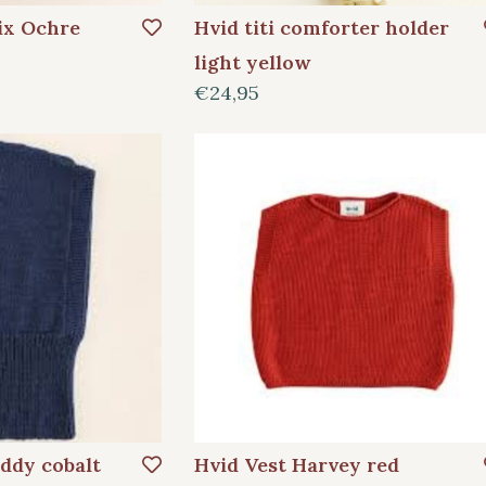
ix Ochre
Hvid titi comforter holder
light yellow
€24,95
Eddy cobalt
Hvid Vest Harvey red