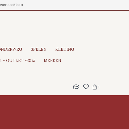
Gratis verzending vanaf €100
over cookies »
ONDERWEG
SPELEN
KLEDING
 - OUTLET -30%
MERKEN
0