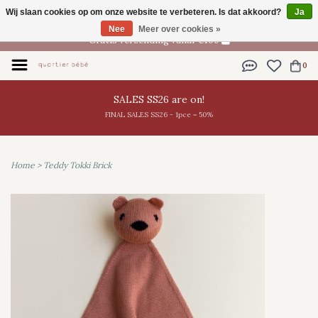
Wij slaan cookies op om onze website te verbeteren. Is dat akkoord?
Ja
NL
Nee
Meer over cookies »
Gratis verzending vanaf €100
0
SALES SS26 are on!
FINAL SALES SS26 - 1pce = 50%
Home
>
Teddy Tokki Brick