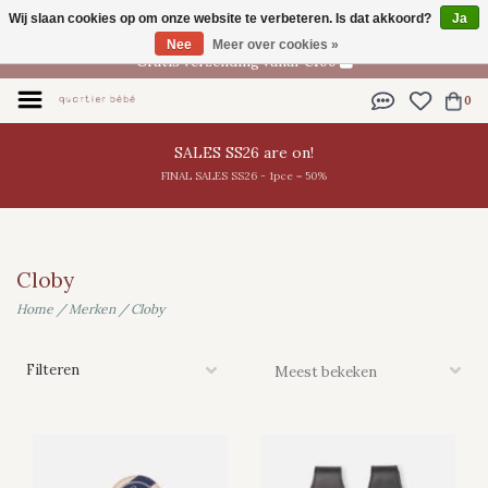
Wij slaan cookies op om onze website te verbeteren. Is dat akkoord?
Ja
NL
Nee
Meer over cookies »
Gratis verzending vanaf €100
0
SALES SS26 are on!
FINAL SALES SS26 - 1pce = 50%
Cloby
Home
/
Merken
/
Cloby
Filteren