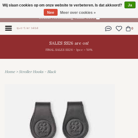
Wij slaan cookies op om onze website te verbeteren. Is dat akkoord?
Ja
NL
Nee
Meer over cookies »
Gratis verzending vanaf €100
0
SALES SS26 are on!
FINAL SALES SS26 - 1pce = 50%
Home
>
Stroller Hooks - Black