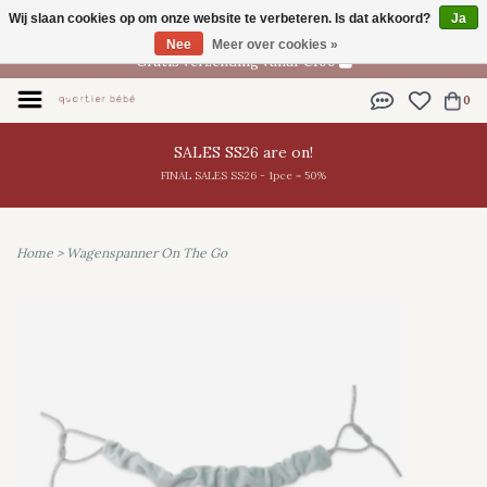
Wij slaan cookies op om onze website te verbeteren. Is dat akkoord?
Ja
NL
Nee
Meer over cookies »
Gratis verzending vanaf €100
0
SALES SS26 are on!
FINAL SALES SS26 - 1pce = 50%
Home
>
Wagenspanner On The Go