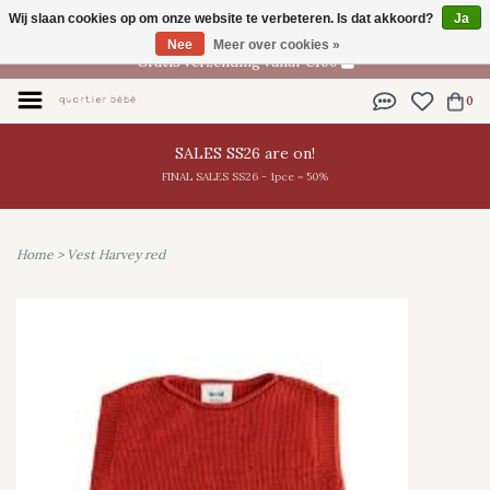
Wij slaan cookies op om onze website te verbeteren. Is dat akkoord?
Ja
NL
Nee
Meer over cookies »
Gratis verzending vanaf €100
0
SALES SS26 are on!
FINAL SALES SS26 - 1pce = 50%
Home
>
Vest Harvey red