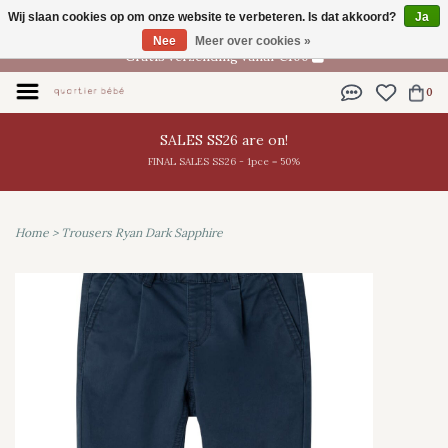
Wij slaan cookies op om onze website te verbeteren. Is dat akkoord?
Ja
NL
Nee
Meer over cookies »
Gratis verzending vanaf €100
0
SALES SS26 are on!
FINAL SALES SS26 - 1pce = 50%
Home
>
Trousers Ryan Dark Sapphire