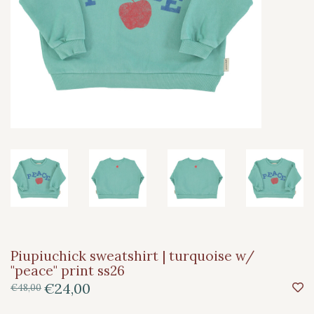
Piupiuchick sweatshirt | turquoise w/
"peace" print ss26
€24,00
€48,00