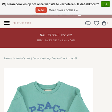
Wij slaan cookies op om onze website te verbeteren. Is dat akkoord?
Ja
NL
Nee
Meer over cookies »
Gratis verzending vanaf €100
0
SALES SS26 are on!
FINAL SALES SS26 - 1pce = 50%
Home
>
sweatshirt | turquoise w/ "peace" print ss26