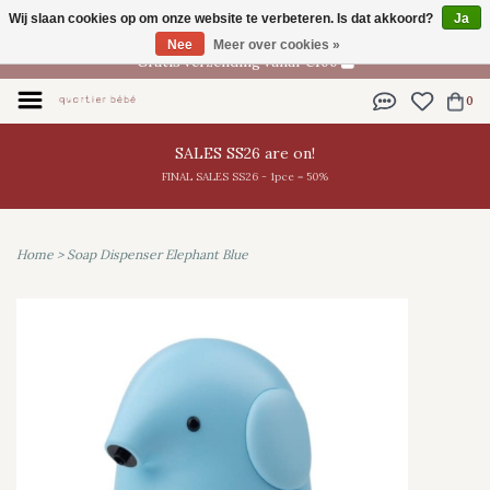
Wij slaan cookies op om onze website te verbeteren. Is dat akkoord?
Ja
NL
Nee
Meer over cookies »
Gratis verzending vanaf €100
0
SALES SS26 are on!
FINAL SALES SS26 - 1pce = 50%
Home
>
Soap Dispenser Elephant Blue