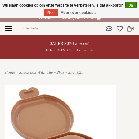
Wij slaan cookies op om onze website te verbeteren. Is dat akkoord?
Ja
NL
Nee
Meer over cookies »
Gratis verzending vanaf €100
0
SALES SS26 are on!
FINAL SALES SS26 - 1pce = 50%
Home
>
Snack Box With Clip - 2Pcs - Mrs. Cat