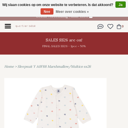
Wij slaan cookies op om onze website te verbeteren. Is dat akkoord?
Ja
NL
Nee
Meer over cookies »
Gratis verzending vanaf €100
0
SALES SS26 are on!
FINAL SALES SS26 - 1pce = 50%
Home
>
Sleepsuit Y A0F88 Marshmallow/Multico ss26