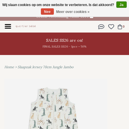
Wij slaan cookies op om onze website te verbeteren. Is dat akkoord?
Ja
NL
Nee
Meer over cookies »
Gratis verzending vanaf €100
0
SALES SS26 are on!
FINAL SALES SS26 - 1pce = 50%
Home
>
Slaapzak Jersey 70cm Jungle Jambo