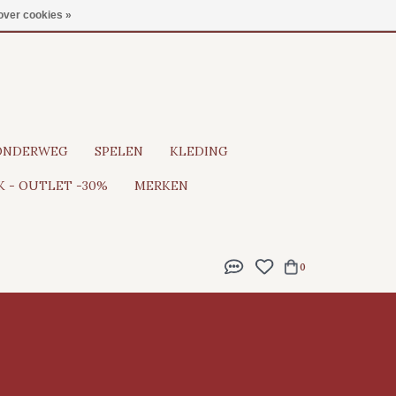
Gratis verzending vanaf €100
over cookies »
ONDERWEG
SPELEN
KLEDING
 - OUTLET -30%
MERKEN
0