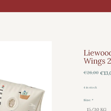
Liewood
Wings 2
€26,00
€13,
4
in stock
Size:
*