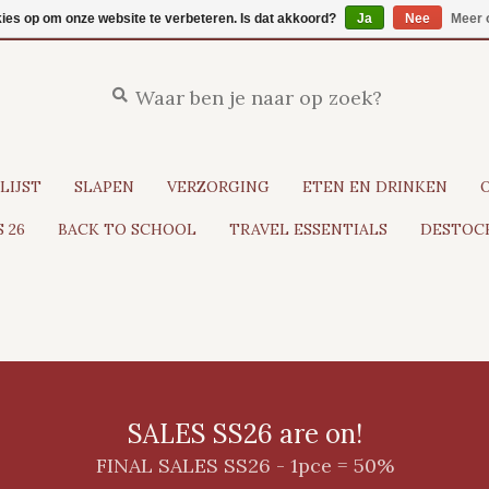
kies op om onze website te verbeteren. Is dat akkoord?
Ja
Nee
Meer 
LIJST
SLAPEN
VERZORGING
ETEN EN DRINKEN
 26
BACK TO SCHOOL
TRAVEL ESSENTIALS
DESTOCK
SALES SS26 are on!
FINAL SALES SS26 - 1pce = 50%