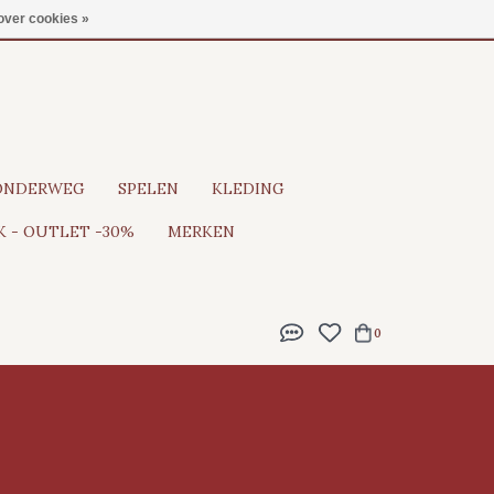
Gratis verzending vanaf €100
over cookies »
ONDERWEG
SPELEN
KLEDING
 - OUTLET -30%
MERKEN
0