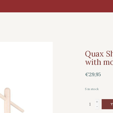
Quax Sh
with mo
€29,95
5
in stock
+
T
-