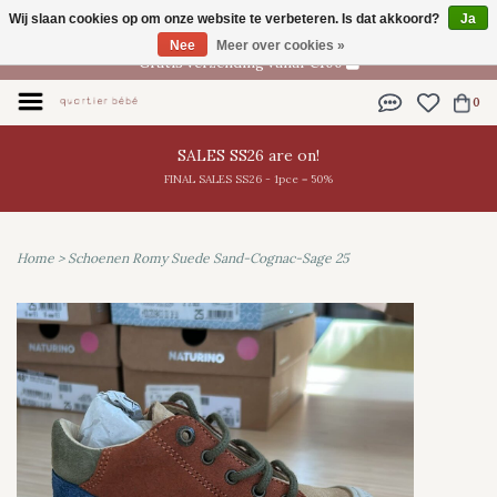
Wij slaan cookies op om onze website te verbeteren. Is dat akkoord?
Ja
NL
Nee
Meer over cookies »
Gratis verzending vanaf €100
0
SALES SS26 are on!
FINAL SALES SS26 - 1pce = 50%
Home
>
Schoenen Romy Suede Sand-Cognac-Sage 25