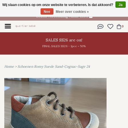
Wij slaan cookies op om onze website te verbeteren. Is dat akkoord?
Ja
NL
Nee
Meer over cookies »
Gratis verzending vanaf €100
0
SALES SS26 are on!
FINAL SALES SS26 - 1pce = 50%
Home
>
Schoenen Romy Suede Sand-Cognac-Sage 24