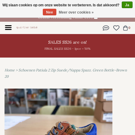
Wij slaan cookies op om onze website te verbeteren. Is dat akkoord?
Ja
NL
Nee
Meer over cookies »
Gratis verzending vanaf €100
0
SALES SS26 are on!
FINAL SALES SS26 - 1pce = 50%
Home
>
Schoenen Patiula 2 Zip Suede/Nappa Spazz. Green Bottle-Brown
20