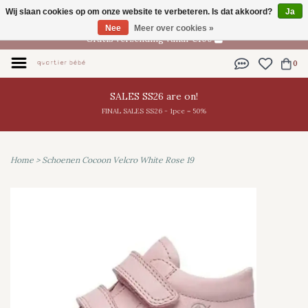
Wij slaan cookies op om onze website te verbeteren. Is dat akkoord?
Ja
NL
Nee
Meer over cookies »
Gratis verzending vanaf €100
0
SALES SS26 are on!
FINAL SALES SS26 - 1pce = 50%
Home
>
Schoenen Cocoon Velcro White Rose 19