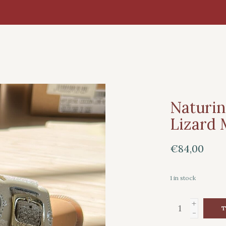
Naturin
Lizard 
€84,00
1
in stock
+
T
-