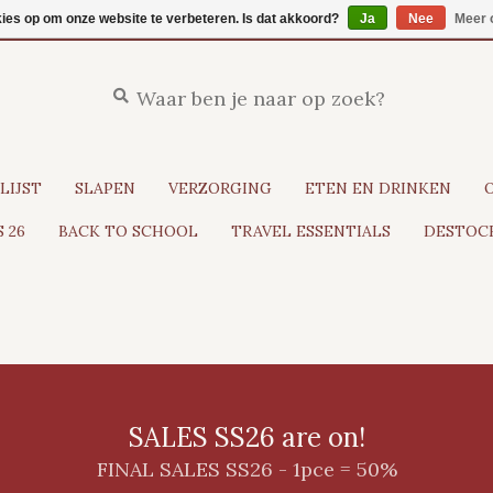
kies op om onze website te verbeteren. Is dat akkoord?
Ja
Nee
Meer 
LIJST
SLAPEN
VERZORGING
ETEN EN DRINKEN
 26
BACK TO SCHOOL
TRAVEL ESSENTIALS
DESTOCK
SALES SS26 are on!
FINAL SALES SS26 - 1pce = 50%