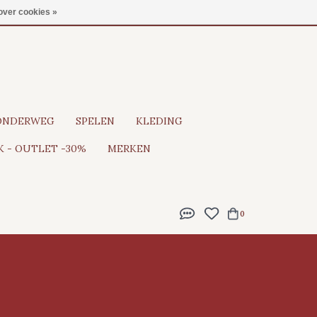
Gratis verzending vanaf €100
over cookies »
ONDERWEG
SPELEN
KLEDING
 - OUTLET -30%
MERKEN
0