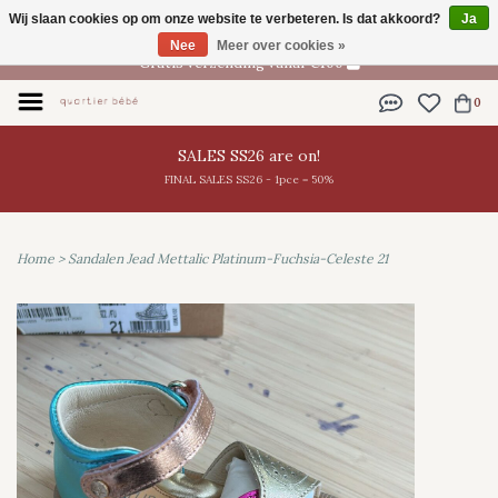
Wij slaan cookies op om onze website te verbeteren. Is dat akkoord?
Ja
NL
Nee
Meer over cookies »
Gratis verzending vanaf €100
0
SALES SS26 are on!
FINAL SALES SS26 - 1pce = 50%
Home
>
Sandalen Jead Mettalic Platinum-Fuchsia-Celeste 21