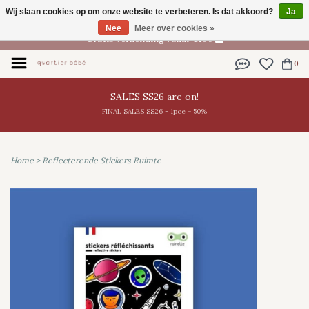
Wij slaan cookies op om onze website te verbeteren. Is dat akkoord?
Ja
NL
Nee
Meer over cookies »
Gratis verzending vanaf €100
0
SALES SS26 are on!
FINAL SALES SS26 - 1pce = 50%
Home
>
Reflecterende Stickers Ruimte