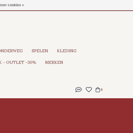
Gratis verzending vanaf €100
over cookies »
ONDERWEG
SPELEN
KLEDING
 - OUTLET -30%
MERKEN
0