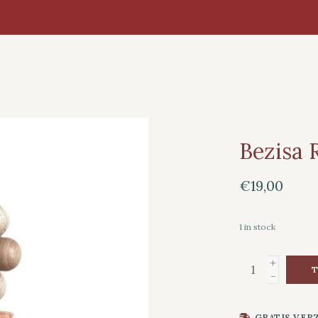
Bezisa 
€19,00
1
in stock
+
T
-
GRATIS VER