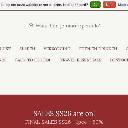
kies op om onze website te verbeteren. Is dat akkoord?
Ja
Nee
Meer 
LIJST
SLAPEN
VERZORGING
ETEN EN DRINKEN
 26
BACK TO SCHOOL
TRAVEL ESSENTIALS
DESTOCK
SALES SS26 are on!
FINAL SALES SS26 - 1pce = 50%