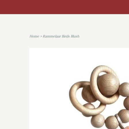
Home
>
Rammelaar Birds Blush