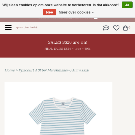
Wij slaan cookies op om onze website te verbeteren. Is dat akkoord?
Ja
NL
Nee
Meer over cookies »
Gratis verzending vanaf €100
0
SALES SS26 are on!
FINAL SALES SS26 - 1pce = 50%
Home
>
Pyjacourt A0F6N Marshmallow/Mimi ss26