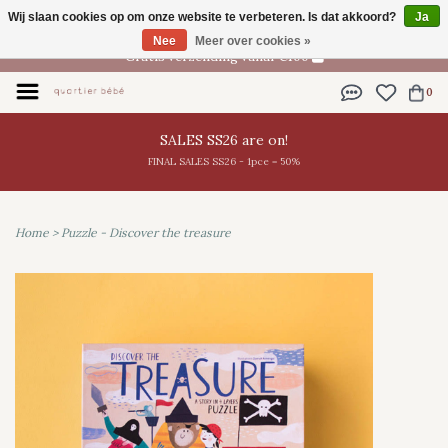
Wij slaan cookies op om onze website te verbeteren. Is dat akkoord?
Ja
NL
Nee
Meer over cookies »
Gratis verzending vanaf €100
0
SALES SS26 are on!
FINAL SALES SS26 - 1pce = 50%
Home
>
Puzzle - Discover the treasure