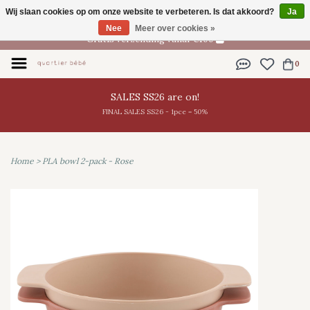
Wij slaan cookies op om onze website te verbeteren. Is dat akkoord?
Ja
NL
Nee
Meer over cookies »
Gratis verzending vanaf €100
0
SALES SS26 are on!
FINAL SALES SS26 - 1pce = 50%
Home
>
PLA bowl 2-pack - Rose