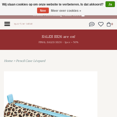
Wij slaan cookies op om onze website te verbeteren. Is dat akkoord?
Ja
NL
Nee
Meer over cookies »
Gratis verzending vanaf €100
0
SALES SS26 are on!
FINAL SALES SS26 - 1pce = 50%
Home
>
Pencil Case Léopard