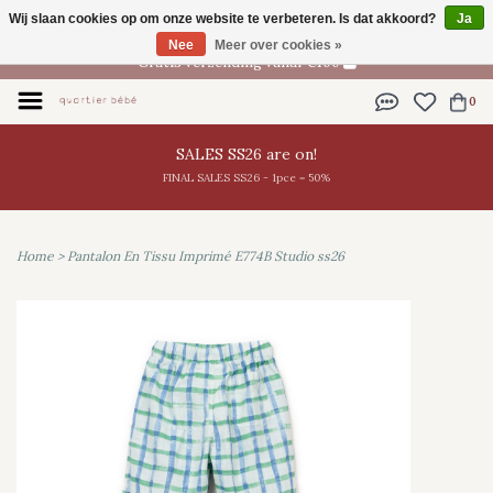
Wij slaan cookies op om onze website te verbeteren. Is dat akkoord?
Ja
NL
Nee
Meer over cookies »
Gratis verzending vanaf €100
0
SALES SS26 are on!
FINAL SALES SS26 - 1pce = 50%
Home
>
Pantalon En Tissu Imprimé E774B Studio ss26