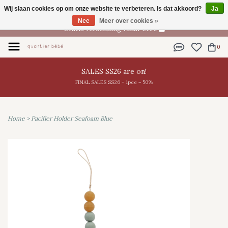
Wij slaan cookies op om onze website te verbeteren. Is dat akkoord?
Ja
NL
Nee
Meer over cookies »
Gratis verzending vanaf €100
0
SALES SS26 are on!
FINAL SALES SS26 - 1pce = 50%
Home
>
Pacifier Holder Seafoam Blue