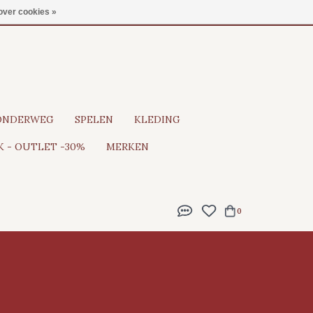
Gratis verzending vanaf €100
over cookies »
ONDERWEG
SPELEN
KLEDING
 - OUTLET -30%
MERKEN
0