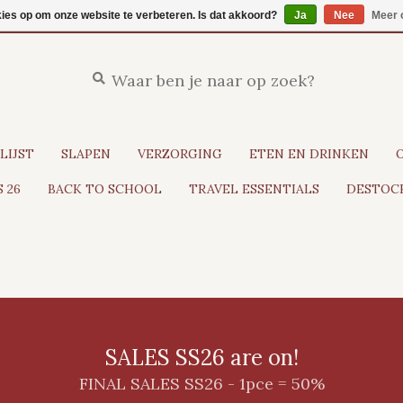
kies op om onze website te verbeteren. Is dat akkoord?
Ja
Nee
Meer 
LIJST
SLAPEN
VERZORGING
ETEN EN DRINKEN
 26
BACK TO SCHOOL
TRAVEL ESSENTIALS
DESTOCK
SALES SS26 are on!
FINAL SALES SS26 - 1pce = 50%