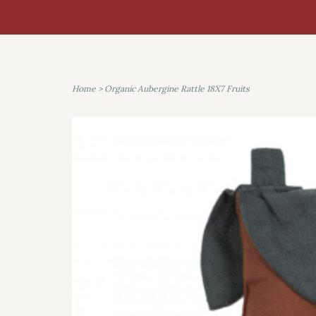
Home
>
Organic Aubergine Rattle 18X7 Fruits