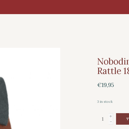
Nobodin
Rattle 1
€19,95
3
in stock
+
T
-